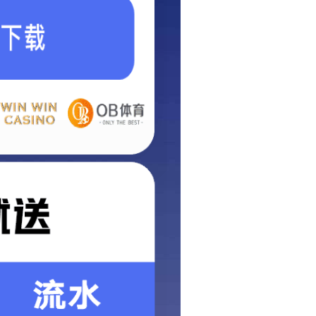
06
1
2016-01
烟火气起，万物皆可！
…
…