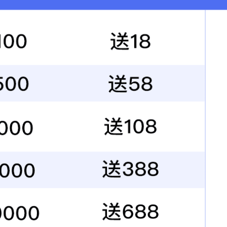
共绘缤纷”的亲子插花活动，活动吸引上百个家庭到场参与，热闹非