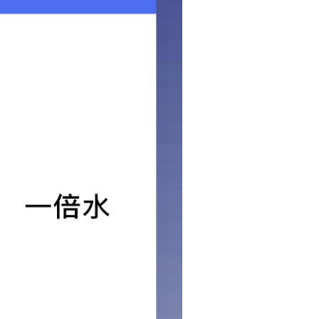
2025顺德海骏达城尽兴咖啡节2.0
2025成都海骏达城新店入驻
新店大揭秘，带你畅享全新体验
顺德海骏达城2024冬日新店开业集结
哥顿酒店&四基中学劳动教育项目——重阳节校企联合敬老活动圆满成功
顺德海骏达城2024秋日新店开业集结
官网首页
联系我们
版权信息
法律声明