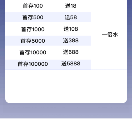
梧
查看
海
蜀
顺
州
项目
骏
都1
德
卡