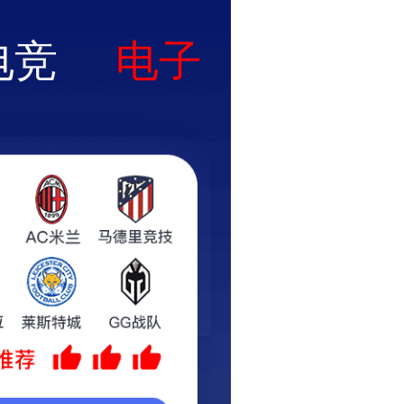
客服中心
招聘信息
微信矩阵
联系我们
Customer service
Recruit
WeChat
Contact us