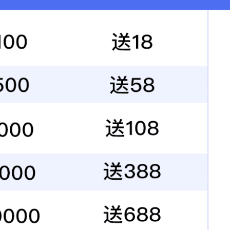
阳节校企联合敬老活动圆满成功