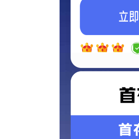
版权所有 © 2019 95娱乐官网
粤ICP备14087564号
技术支持：
印象互动