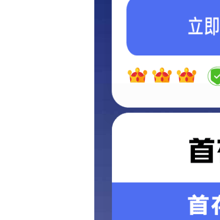
版权所有 © 2019 95娱乐官网
粤ICP备14087564号
技术支持：
印象互动