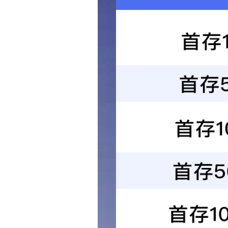
2015-06-23
阅读：
2307
康格斯首届“我家萌宝上头条”大赛圆满落