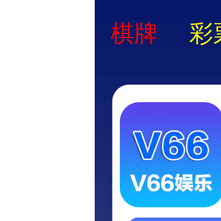
海纳百川 骏马奔腾 达观天下
HAIJUNDA GROUP