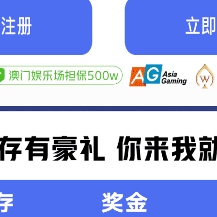
23
2015-0