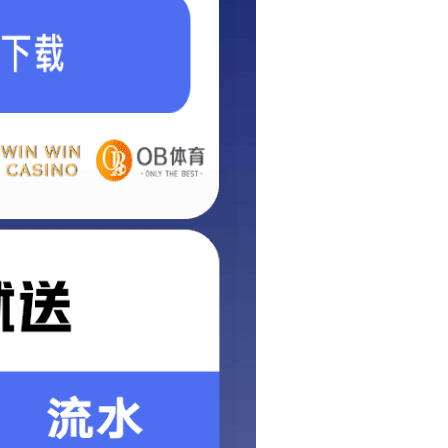
23
6
2015-06
烟火气起，万物皆可！
…
…