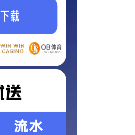
27
2
2024-12
烟火气起，万物皆可！
…
…