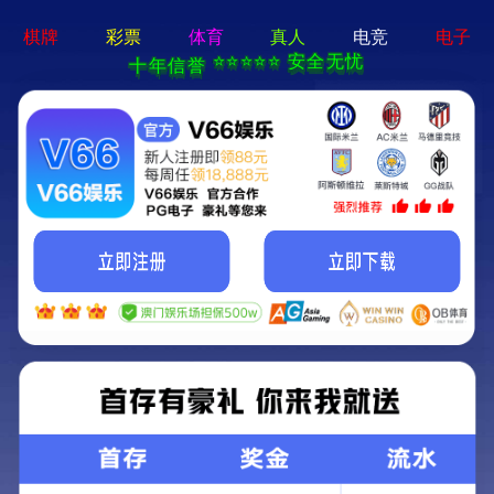
网站首
HOME
95娱乐官网-手机App下载
海纳百川 骏马奔腾 达观天下
HAIJUNDA GROUP
集团要闻